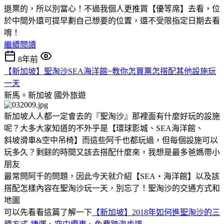
退票的，所以別當心！不過我個人更推買【優等席】去看，位
於中間外還可提早劃自己想要的位置，還不受限指定日期去看
唷！
繼續閱讀
8年前
【新加坡】聖淘沙SEA海洋館~教你怎買票怎搭配其他設施玩
一天
新馬。新加坡
國外旅遊
新加坡人人都一定會去的『聖淘沙』那裡面有什麼好玩的設施
呢？大多大家知道的不外乎是【環球影城、SEA海洋館、
斜坡滑車&空中吊椅】而這些阿千也都玩過，但每個設施可以
玩多久？剩餘的時間又該去搭配什麼來，我想是最多爸媽帶小
朋友
最常問阿千的問題，因此今天就介紹【SEA‧海洋館】以及該
搭配怎樣內容在聖淘沙玩一天，別忘了！聖淘沙的交通方式和
地圖
可以先看看這篇了解一下
【新加坡】2018年如何進聖淘沙的三