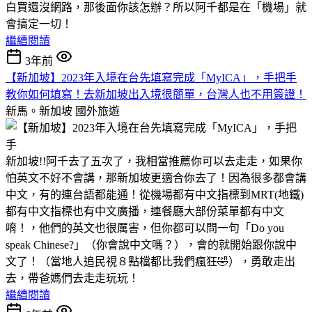
白買還沒網路，那後面你該怎辦？所以阿千都是在「機場」就
會搞定一切！
繼續閱讀
3年前
【新加坡】2023年入境在台先填寫完成「MyICA」，手把手
教你如何填寫！去新加坡出入境很簡單，台灣人也不用簽證！
新馬。新加坡
國外旅遊
新加坡!!阿千去了五次了，我相當推薦你可以去走走，如果你
怕英文不好不會講，那新加坡更適合你去了！因為很多都會講
中文，有的連台語都能通！從機場都有中文指標到MRT(地鐵)
都有中文指標也有中文廣播，連餐廳大部份菜單都有中文
唷！，他們的英文也很厲害，但你都可以問一句「Do you
speak Chinese?」（你會說中文嗎？），會的就開始跟你說中
文了！（當地人追民視８點檔都比我們瘋狂🤣），勇敢走出
去，帶爸媽們去走走玩玩！
繼續閱讀