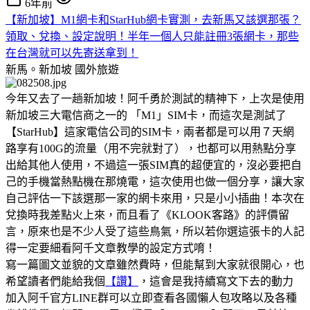
6年前
【新加坡】M1網卡和StarHub網卡實測，去新馬又該選那張？
領取、兌換、設定說明！半年一個人只能註冊3張網卡，那些
在台灣就可以先寄送拿到！
新馬。新加坡
國外旅遊
今年又去了一趟新加坡！阿千勇於測試的精神下，上次是使用
新加坡三大電信商之一的 「M1」SIM卡，而這次是測試了
【StarHub】這家電信公司的SIM卡，兩者都是可以用７天網
路享有100G的流量（用不完就對了），也都可以用熱點分享
出給其他人使用，不過這一張SIM真的超便宜的，沒必要把自
己的手機當熱點機在那燒電，這次使用也做一個分享，讓大家
自己評估一下該選那一家的網卡來用，只是小小插曲！本次在
兌換時我差點火上來，而且看了《KLOOK客路》的評價留
言，原來也是不少人受了這些鳥氣，所以若你選這張卡的人記
得一定要細看阿千文章教學的設定方式唷！
寫一篇圖文並貌的文章雖然費時，但能幫到大家就很開心，也
希望讀者們能給我個
【讚】
，這會是我持續寫文下去的動力
加入阿千官方LINE群可以立即查看各國懶人包攻略以及各種