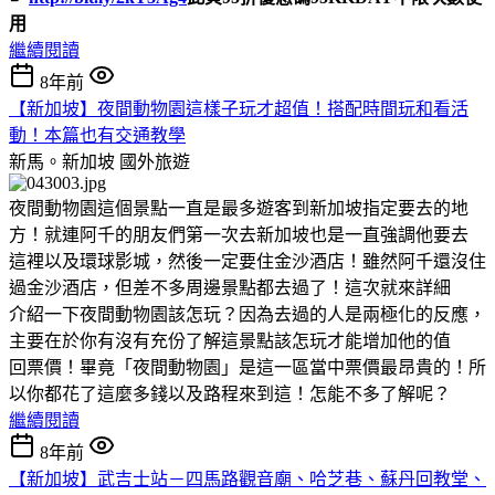
用
繼續閱讀
8年前
【新加坡】夜間動物園這樣子玩才超值！搭配時間玩和看活
動！本篇也有交通教學
新馬。新加坡
國外旅遊
夜間動物園這個景點一直是最多遊客到新加坡指定要去的地
方！就連阿千的朋友們第一次去新加坡也是一直強調他要去
這裡以及環球影城，然後一定要住金沙酒店！雖然阿千還沒住
過金沙酒店，但差不多周邊景點都去過了！這次就來詳細
介紹一下夜間動物園該怎玩？因為去過的人是兩極化的反應，
主要在於你有沒有充份了解這景點該怎玩才能增加他的值
回票價！畢竟「夜間動物園」是這一區當中票價最昂貴的！所
以你都花了這麼多錢以及路程來到這！怎能不多了解呢？
繼續閱讀
8年前
【新加坡】武吉士站－四馬路觀音廟、哈芝巷、蘇丹回教堂、