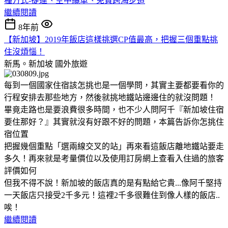
種方式-捷運、空中纜車、免費跨海步道
繼續閱讀
8年前
【新加坡】2019年飯店這樣挑選CP值最高，把握三個重點挑
住沒煩惱！
新馬。新加坡
國外旅遊
每到一個國家住宿該怎挑也是一個學問，其實主要都要看你的
行程安排去那些地方，然後就挑地鐵站邊邊住的就沒問題！
畢竟走路也是要浪費很多時間，也不少人問阿千『新加坡住宿
要住那好？』其實就沒有好跟不好的問題，本篇告訴你怎挑住
宿位置
把握幾個重點「選兩線交叉的站」再來看這飯店離地鐵站要走
多久！再來就是考量價位以及使用訂房網上查看入住過的旅客
評價如何
但我不得不說！新加坡的飯店真的是有點給它貴...像阿千堅持
一天飯店只接受2千多元！這裡2千多很難住到像人樣的飯店..
唉！
繼續閱讀