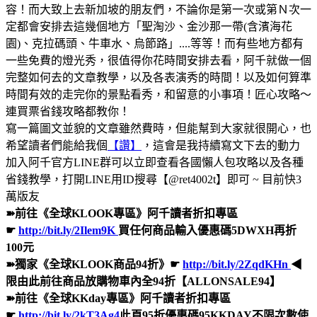
容！而大致上去新加坡的朋友們，不論你是第一次或第Ｎ次一
定都會安排去這幾個地方「聖淘沙、金沙那一帶(含濱海花
園)、克拉碼頭、牛車水、烏節路」....等等！而有些地方都有
一些免費的燈光秀，很值得你花時間安排去看，阿千就做一個
完整如何去的文章教學，以及各表演秀的時間！以及如何算準
時間有效的走完你的景點看秀，和留意的小事項！匠心攻略～
連買票省錢攻略都教你！
寫一篇圖文並貌的文章雖然費時，但能幫到大家就很開心，也
希望讀者們能給我個
【讚】
，這會是我持續寫文下去的動力
加入阿千官方LINE群可以立即查看各國懶人包攻略以及各種
省錢教學，打開LINE用ID搜尋【@ret4002t】即可 ~ 目前快3
萬版友
➽前往《全球KLOOK專區》阿千讀者折扣專區
☛
http://bit.ly/2Ilem9K
買任何商品輸入優惠碼5DWXH再折
100元
➽獨家《全球KLOOK商品94折》☛
http://bit.ly/2ZqdKHn
◀
限由此前往商品放購物車內全94折【ALLONSALE94】
➽前往《全球KKday專區》阿千讀者折扣專區
☛
http://bit.ly/2kT3Ag4
此頁95折優惠碼95KKDAY不限次數使