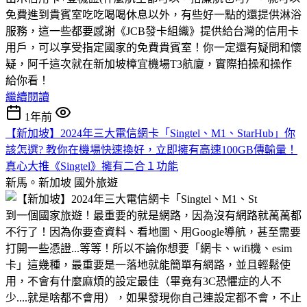
免費進到貴賓室吃吃喝喝休息以外，有些好一點的還提供淋浴
服務，這一些都要感謝《JCB發卡組織》提供給台灣的信用卡
用戶，可以享受指定國家的免費貴賓室！你一定還有疑問和懷
疑，阿千這次就在新加坡樟宜機場T3航廈，實際拍操和操作
給你看！
繼續閱讀
1年前
【新加坡】2024年三大電信網卡「Singtel、M1、StarHub」你
該怎選? 教你在機場快速換好，立即擁有高速100GB傳輸量！
真心大推《Singtel》擁有二合１功能
新馬。新加坡
國外旅遊
到一個國家旅遊！最重要的就是網路，因為沒有網路就萬萬都
不行了！因為你要查資料、看地圖、用Google導航，甚至需要
打開一些憑證...等等！所以不論你想要「網卡、wifi機、esim
卡」這幾種，最重要是一落地就能簡單有網路，並且輕鬆使
用，不會有什麼麻煩的設定最佳（畢竟有3C恐懼症的人不
少....就是啥都不會用），如果發現你自己連設定都不會，不止