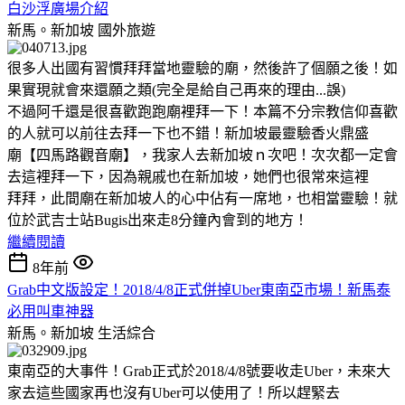
白沙浮廣場介紹
新馬。新加坡
國外旅遊
很多人出國有習慣拜拜當地靈驗的廟，然後許了個願之後！如
果實現就會來還願之類(完全是給自己再來的理由...誤)
不過阿千還是很喜歡跑跑廟裡拜一下！本篇不分宗教信仰喜歡
的人就可以前往去拜一下也不錯！新加坡最靈驗香火鼎盛
廟【四馬路觀音廟】，我家人去新加坡ｎ次吧！次次都一定會
去這裡拜一下，因為親戚也在新加坡，她們也很常來這裡
拜拜，此間廟在新加坡人的心中佔有一席地，也相當靈驗！就
位於武吉士站Bugis出來走8分鐘內會到的地方！
繼續閱讀
8年前
Grab中文版設定！2018/4/8正式併掉Uber東南亞市場！新馬泰
必用叫車神器
新馬。新加坡
生活綜合
東南亞的大事件！Grab正式於2018/4/8號要收走Uber，未來大
家去這些國家再也沒有Uber可以使用了！所以趕緊去