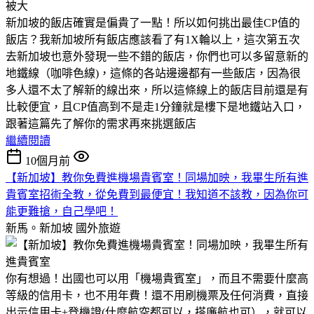
新加坡的飯店確實是偏貴了一點！所以如何挑出最佳CP值的
飯店？我新加坡所有飯店應該看了有1X輪以上，這次第五次
去新加坡也意外發現一些不錯的飯店，你們也可以多留意新的
地鐵線（咖啡色線)，這條的各站邊邊都有一些飯店，因為很
多人還不太了解新的線出來，所以這條線上的飯店目前還是有
比較便宜，且CP值高到不是走1分鐘就是樓下是地鐵站入口，
跟著這篇先了解你的需求再來挑選飯店
繼續閱讀
10個月前
【新加坡】教你免費進機場貴賓室！同場加映，我畢生所有進
貴賓室招術全教，從免費到最便宜！我知道不該教，因為你可
能更難搶，自己學吧！
新馬。新加坡
國外旅遊
你有想過！出國也可以用「機場貴賓室」，而且不需要什麼高
等級的信用卡，也不用年費！還不用刷機票及任何消費，直接
出示信用卡+登機證(什麼航空都可以，搭廉航也可），就可以