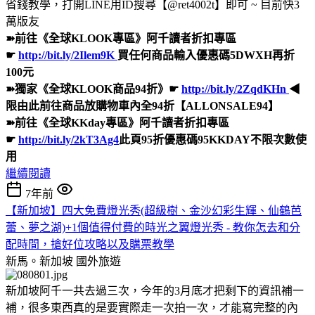
省錢教學，打開LINE用ID搜尋【@ret4002t】即可 ~ 目前快3
萬版友
➽前往《全球KLOOK專區》阿千讀者折扣專區
☛
http://bit.ly/2Ilem9K
買任何商品輸入優惠碼5DWXH再折
100元
➽獨家《全球KLOOK商品94折》☛
http://bit.ly/2ZqdKHn
◀
限由此前往商品放購物車內全94折【ALLONSALE94】
➽前往《全球KKday專區》阿千讀者折扣專區
☛
http://bit.ly/2kT3Ag4
此頁95折優惠碼95KKDAY不限次數使
用
繼續閱讀
7年前
【新加坡】四大免費燈光秀(超級樹、金沙幻彩生輝、仙鶴芭
蕾、夢之湖)+1個值得付費的時光之翼燈光秀 - 教你怎去和分
配時間，搶好位攻略以及購票教學
新馬。新加坡
國外旅遊
新加坡阿千一共去過三次，今年的3月底才把剩下的資訊補一
補，很多東西真的是要實際走一次拍一次，才能寫完整的內