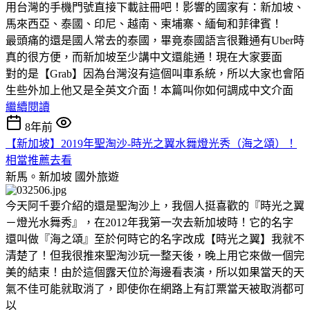
用台灣的手機門號直接下載註冊吧！影響的國家有：新加坡、
馬來西亞、泰國、印尼、越南、柬埔寨、緬甸和菲律賓！
最頭痛的還是國人常去的泰國，畢竟泰國語言很難通有Uber時
真的很方便，而新加坡至少講中文還能通！現在大家要面
對的是【Grab】因為台灣沒有這個叫車系統，所以大家也會陌
生些外加上他又是全英文介面！本篇叫你如何調成中文介面
繼續閱讀
8年前
【新加坡】2019年聖淘沙-時光之翼水舞燈光秀（海之頌）！
相當推薦去看
新馬。新加坡
國外旅遊
今天阿千要介紹的還是聖淘沙上，我個人挺喜歡的『時光之翼
－燈光水舞秀』，在2012年我第一次去新加坡時！它的名字
還叫做『海之頌』至於何時它的名字改成【時光之翼】我就不
清楚了！但我很推來聖淘沙玩一整天後，晚上用它來做一個完
美的結束！由於這個露天位於海邊看表演，所以如果當天的天
氣不佳可能就取消了，即使你在網路上有訂票當天被取消都可
以