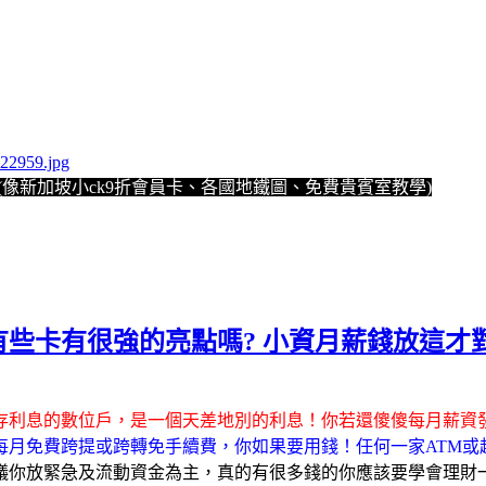
像新加坡小ck9折會員卡、各國地鐵圖、免費貴賓室教學)
們有些卡有很強的亮點嗎? 小資月薪錢放這
存利息的數位戶，是一個天差地別的利息！你若還傻傻每月薪資
每月免費跨提或跨轉免手續費，你如果要用錢！任何一家ATM或
議你放緊急及流動資金為主，真的有很多錢的你應該要學會理財