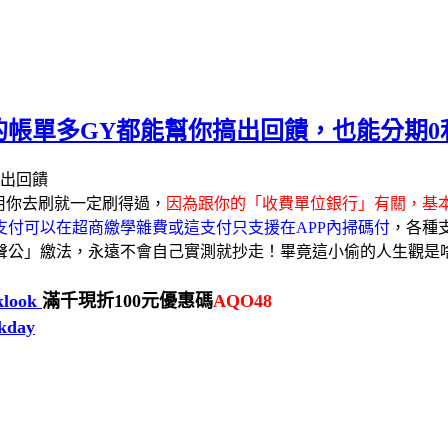
帳單多GY都能幫你搞出回饋，也能分期0利
用你去刷就一定刷得過，
因為跟你的「收費單位銀行」有關，基本
支付可以在超商繳學雜費或這支付只支援在APP內掃碼付
，各種
大聲公」繳法，永遠不會自己實測就抄走！畢竟這小偷的人生觀
/klook
滿千現折100元優惠碼
AQO48
kkday