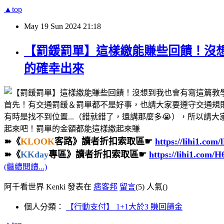
▲top
May
19
Sun
2024
21:18
【罰鍰罰單】這樣繳能賺些回饋！沒
的確幸出來
首先！有交通罰鍰＆罰單都不是好事，也請大家要遵守交通規
有時是找不到位置...（錯就錯了，還講那麼多😭），所以
起來吧！罰單的金額都能這樣繳起來賺
➽《
KLOOK
客路》讀者折扣索取區☛
https://lihi1.com
➽《
KKday
專區》讀者折扣索取區☛
https://lihi1.com/
(繼續閱讀...)
阿千看世界 Kenki 發表在
痞客邦
留言
(5)
人氣(
)
個人分類：
【行動支付】 1+1大於3 賺回饋金