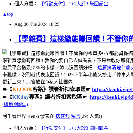
個人分類：
【行動支付】 1+1大於3 賺回饋金
▲top
Aug
06
Tue
2024
18:25
【學雜費】這樣繳能賺回饋！不管你的
學雜費怎繳有回饋!! 教你的要自己去試看看，不是說教你那樣
繳費平台搭最少％的卡繳，總比沒回饋好吧！
這篇搞清楚什麼
卡亂繳，沒列就代表沒回饋！2023下半年小偷又抄走「停車
更新上來！只會放在fb私人社團內
➽《
KLOOK
客路》讀者折扣索取區☛
https://kenki.vip
➽《
KKday
專區》讀者折扣索取區☛
https://kenki.vip/
(繼續閱讀...)
阿千看世界 Kenki 發表在
痞客邦
留言
(29)
人氣(
)
個人分類：
【行動支付】 1+1大於3 賺回饋金