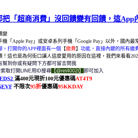
都把「超商消費」沒回饋變有回饋，這App
ple Pay」或安卓系列手機「Google Pay」以外，國內
，打開你的APP裡面有一個
【
繳費
】
功能，直接內鍵的所有繳
！這也是為何街口讓人這麼愛用的原因在這裡，我們來看看20
有幫到你或有疑問下方都可留言問我
索取打開LINE用ID搜尋
【@ret4002t】
即可加入
/lEDS2
滿400元現折100元優惠碼
AT4T9
H6EVF
不限次
95折
優惠碼
95KKDAY