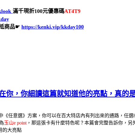
/klook
滿千現折100元優惠碼
AT4T9
kday
來抵商品☛
https://kenki.vip/kkday100
定權在你，你細讀這篇就知道他的亮點，真的
中《
任意選
》方案，你可以在百大特店內有列出來的通路，任選
為
玉山e point
，那這張卡有什麼特色呢？本篇會完整告訴你，另
用的大亮點