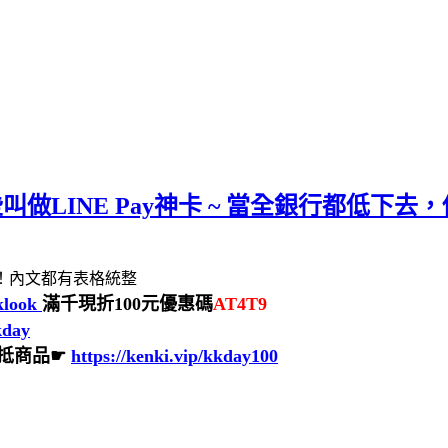
剩這些叫做LINE Pay神卡 ~ 當全銀行都低下
卡！內文都有表格統整
/klook
滿千現折100元優惠碼
AT4T9
kday
來抵商品☛
https://kenki.vip/kkday100