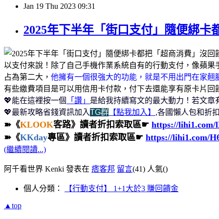
Jan
19
Thu
2023
09:31
2025年下半年「街口支付」隨便綁卡
以支付來說！除了自己手機作業系統自有的行動支付，像蘋果手機「Ap
占為第二大，
他擁有一個很強大的功能，就是不用出門在家翹腳
有些繳費項目是可以用信用卡付款，付下去還能享有原卡片回饋
💖能在這裡按一個
「讚」
是給我持續寫文的最大動力！若文章
💖最新攻略省錢資訊加入
TG群
【點我加入】
,各國懶人包和折扣
➽《
KLOOK
客路》讀者折扣索取區☛
https://lihi1.com
➽《
KKday
專區》讀者折扣索取區☛
https://lihi1.com/
(繼續閱讀...)
阿千看世界 Kenki 發表在
痞客邦
留言
(41)
人氣(
)
個人分類：
【行動支付】 1+1大於3 賺回饋金
▲top