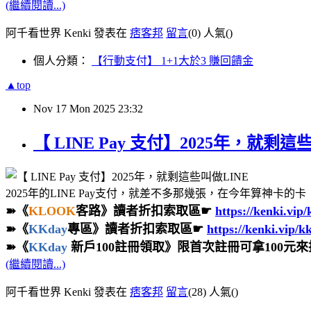
(繼續閱讀...)
阿千看世界 Kenki 發表在
痞客邦
留言
(0)
人氣(
)
個人分類：
【行動支付】 1+1大於3 賺回饋金
▲top
Nov
17
Mon
2025
23:32
【 LINE Pay 支付】2025年，就
2025年的LINE Pay支付，就差不多那幾張，在今年算神卡的
➽《
KLOOK
客路》讀者折扣索取區☛
https://kenki.vip
➽《
KKday
專區》讀者折扣索取區☛
https://kenki.vip/k
➽《
KKday
新戶100註冊領取
》限首次註冊可拿100元
(繼續閱讀...)
阿千看世界 Kenki 發表在
痞客邦
留言
(28)
人氣(
)