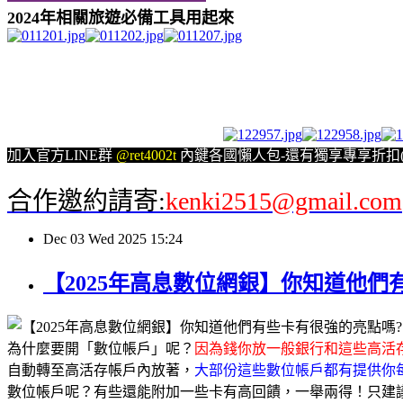
2024年相關旅遊必備工具用起來
加入官方LINE群
@ret4002t
內鍵各國懶人包-還有獨享專享折扣(
合作邀約請寄:
kenki2515@gmail.com
Dec
03
Wed
2025
15:24
【2025年高息數位網銀】你知道他
為什麼要開「數位帳戶」呢？
因為錢你放一般銀行和這些高活
自動轉至高活存帳戶內放著，
大部份這些數位帳戶都有提供你
數位帳戶呢？有些還能附加一些卡有高回饋，一舉兩得！只建