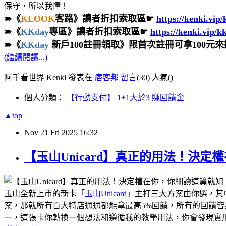
保守，所以我懂！
➽《
KLOOK
客路》讀者折扣索取區☛
https://kenki.vip
➽《
KKday
專區》讀者折扣索取區☛
https://kenki.vip/k
➽《
KKday
新戶100註冊領取
》限首次註冊可拿100元
(繼續閱讀...)
阿千看世界 Kenki 發表在
痞客邦
留言
(30)
人氣(
)
個人分類：
【行動支付】 1+1大於3 賺回饋金
▲top
Nov
21
Fri
2025
16:32
【玉山Unicard】真正的用法！決
玉山全新上市的新卡「
玉山Unicard
」主打三大方案由你選，其
案，那就所有百大特店通通都能拿最高5%回饋，所有的回饋皆
一，這張卡你轉換一個想法和遵循我的教學用法，你會發現實