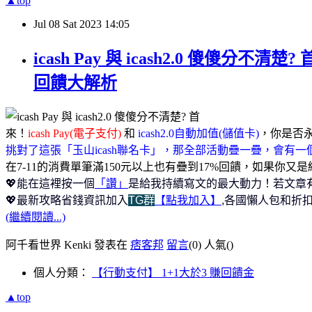
▲top
Jul
08
Sat
2023
14:05
icash Pay 與 icash2.0 傻傻分不
回饋大解析
來！
icash Pay(電子支付)
和
icash2.0自動加值(儲值卡)
，你是否永
挑對了這張「玉山icash聯名卡」，那全部活動疊一疊，會有
在7-11的消費單筆滿150元以上也有疊到17%回饋，如果
💖能在這裡按一個
「讚」
是給我持續寫文的最大動力！若文章
💖最新攻略省錢資訊加入
TG群
【點我加入】
,各國懶人包和折扣
(繼續閱讀...)
阿千看世界 Kenki 發表在
痞客邦
留言
(0)
人氣(
)
個人分類：
【行動支付】 1+1大於3 賺回饋金
▲top