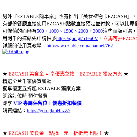
另外『EZTABLE簡單桌』也有推出『美食禮物卡EZCASH
有部份餐廳直接使用EZCASH點數直接預定並付款，可以比原
可儲值的面額有
500、1000、1500、2000、3000
這些面額可選，
用阿千的連結先申請帳號
https://goo.gl/51eu6V
，
立馬可抽EZCASH
詳細的使用頁教學
https://tw.eztable.com/channel/762
★
EZCASH 美食金 可享優惠兌換：EZTABLE 獨家方案
★
精選全台千家優質餐廳
獨享優惠五折起 EZTABLE 獨家方案
網路訂位時 預付餐費
即享
VIP 專屬保留位＋優惠折扣餐價
購買連結：
https://goo.gl/mHazZ5
★
EZCASH 美食金一點抵一元，折抵無上限！
★