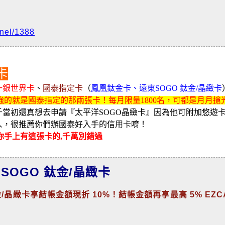
nnel/1388
卡
一銀世界卡
、
國泰指定卡
（
鳳凰鈦金卡、遠東SOGO 鈦金/晶緻卡
強的就是國泰指定的那兩張卡！每月限量1800名，可都是月月搶
千當初還真想去申請『太平洋SOGO晶緻卡』因為他可附加悠遊
人，很推薦你們辦國泰好入手的信用卡唷！
你手上有這張卡的,千萬別錯過
SOGO 鈦金/晶緻卡
/晶緻卡享結帳金額現折 10%！結帳金額再享最高 5% EZC