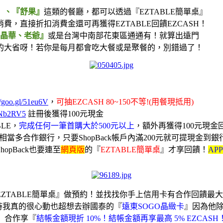
』、『舒果』
這類的餐廳，都可以透過『EZTABLE簡單桌』
，直接折扣消費金還可再獲得EZTABLE回饋EZCASH！
晶華、老爺』
或是台灣中南部花東區通通有！就算出遠門
的大省呀！若你是每月都會吃大餐或是聚餐的，別錯過了！
//goo.gl/51eu6V
，
可抽EZCASH 80~150不等!(用餐現抵用)
/2Nb2RV5
註冊後獲得100元現金
BLE，
完成任何一筆首購大於500元以上
，額外再獲得100元現金
相當多合作銀行，只要ShopBack帳戶內滿200元就可提現金到銀
opBack也要連至
網頁版
的『
EZTABLE簡單桌
』才享回饋！
AP
ZTABLE簡單桌』做預約！並找找你手上信用卡有合作回饋最
時我真的很心動也超想去辦國泰的『
遠東SOGO晶緻卡
』因為他
桌』合作享『
結帳金額現折 10%！結帳金額再享最高 5% EZCASH