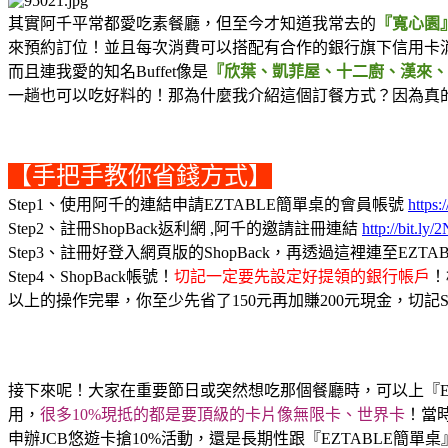
其實阿千平常都愛吃素餐廳，但至今才知道我常去的
『寬心園
來預約訂位！並且每次消費可以搭配有合作的銀行旗下信用卡消費
而且連我愛的知名Buffet像是
『欣葉、凱菲屋、十二廚、漢來、
一趟也可以吃好料的！那為什麼我介紹這個訂餐方式？因為真
【手把手教你省錢方式】
Step1、使用阿千的連結申請EZTABLE簡單桌的會員帳號
https:
Step2、註冊ShopBack返利網 ,阿千的邀請註冊連結
http://bit.ly
Step3、註冊好登入網頁版的
ShopBack，再透過這裡連至EZTA
Step4、ShopBack帳號！
切記一定要先設定好提領的銀行帳戶
！
以上的操作完畢，你至少先省了150元再加賺200元現金，切記Sh
接下來呢！大家在重要節日或突然想吃那個餐廳時，可以上『E
用，
很多10%現抵的都是要頂級的卡片像無限卡、世界卡
！當
申辦JCB悠遊卡搶10%活動，還是長期性跟
『EZTABLE簡單