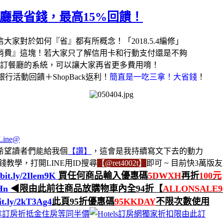
餐廳最省錢，最高15%回饋！
家對於如何『省』都有所概念！「2018.5.4編修」
消費』這塊！若大家只了解信用卡和行動支付還是不夠
訂餐廳的系統，可以讓大家再省更多費用唷！
行活動回饋＋ShopBack返利！
簡直是一吃三拿！大省錢
！
希望讀者們能給我個
【讚】
，這會是我持續寫文下去的動力
教學，打開LINE用ID搜尋
【@ret4002t】
即可 ~ 目前快3萬版友
/bit.ly/2Ilem9K
買任何商品輸入優惠碼
5DWXH
再折
100元
KHn
◀限由此前往商品放購物車內全94折【
ALLONSALE9
bit.ly/2kT3Ag4
此頁95折優惠碼
95KKDAY
不限次數使用