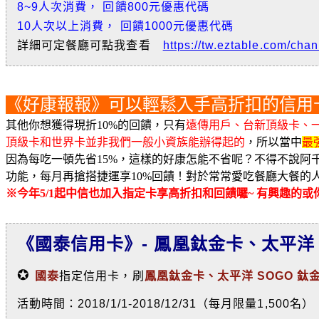
8~9人次消費， 回饋800元優惠代碼
10人次以上消費， 回饋1000元優惠代碼
詳細可定餐廳可點我查看
https://tw.eztable.com/cha
《好康報報》可以輕鬆入手高折扣的信用
其他你想獲得現折10%的回饋，只有
遠傳用戶、台新頂級卡、
頂級卡和世界卡並非我們一般小資族能辦得起的
，所以當中
最
因為每吃一頓先省15%，這樣的好康怎能不省呢？不得不說阿
功能，每月再搶搭捷運享10%回饋！對於常常愛吃餐廳大餐的
※今年5/1起中信也加入指定卡享高折扣和回饋囉~ 有興趣的或
《國泰信用卡》- 鳳凰鈦金卡、太平洋 
✪
國泰
指定信用卡，刷
鳳凰鈦金卡、太平洋 SOGO 鈦金
活動時間：2018/1/1-2018/12/31（每月限量1,500名）