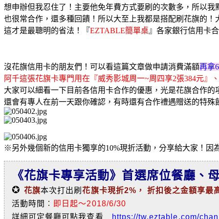
想申辦但我忍住了！主要他免年費方式要刷的次數多，所以我
也很常合作，還多種回饋！所以大至上我都是搭配刷花旗的！
這才是最聰明的省法！『
EZTABLE簡單桌
』各家銀行信用卡合
沒花旗信用卡的朋友們！可以看這篇文章做申請消費滿額
再拿6
阿千這張花旗卡專門用在『威秀影城周一~周四享2張384元』、
大家可以細看一下目前各信用卡合作的優惠，光是花旗合作的項
還會有專人在前一天跟你確認，有時還有合作禮遇贈送的特殊
※另外幾個新的信用卡獨享的10%現折活動，分享給大家！因
《花旗卡專享活動》首選席位餐廳、母親
✪
花旗
本次打出刷
花旗卡現折2%， 折扣後之金額享最高8
活動時間︰
即日起～2018/6/30
詳細可定餐廳可點我查看
https://tw.eztable.com/cha