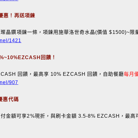
碼優惠！再送項鍊
璨晶鑽項鍊一條，項鍊用施華洛世奇水晶(價值 $1500)~限量
nnel/1421
%~10%EZCASH回饋！
ZCASH 回饋，最高享 10% EZCASH 回饋，自助餐廳
每月優
nnel/907
元優惠代碼
可享2%現折，與刷卡金額 3.5-8% EZCASH，最高