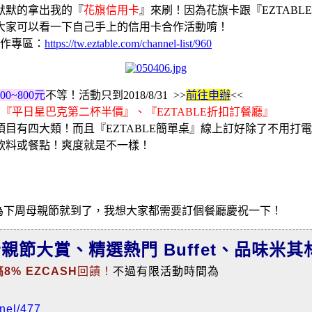
默默的拿出我的『
花旗信用卡
』來刷！因為花旗卡跟『EZTABL
大家可以看一下自己手上的信用卡合作活動唷！
作專區：
https://tw.eztable.com/channel-list/960
00~800元
不等！活動只到2018/8/31 >>
前往申辦
<<
『平日星巴克第二杯半價』、『EZTABLE折扣訂餐廳』
目有四大類！而且『EZTABLE簡單桌』線上訂好除了不用打
飲料或餐點！爽度就是不一樣！
為下周母親節就到了，我想大家都需要訂個餐廳慶祝一下！
節大賞、精選熱門 Buffet、品味米其
% EZCASH
回饋！
不過有限活動時間為
nnel/477