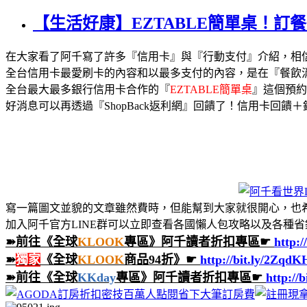
【生活好康】EZTABLE簡單桌！訂
在大家看了阿千寫了許多『信用卡』與『行動支付』介紹，相信大
全台信用卡最愛刷卡的內容和以最多支付的內容，是在『餐飲
全台最大最多銀行信用卡合作的『
EZTABLE簡單桌
』這個預約
好消息可以再透過『ShopBack返利網』回饋了！信用卡回饋＋銀
寫一篇圖文並貌的文章雖然費時，但能幫到大家就很開心，也
加入阿千官方LINE群可以立即查看各國懶人包攻略以及各種省錢
➽前往《全球
KLOOK
專區》阿千讀者折扣專區☛
http:/
➽
獨家
《全球
KLOOK
商品94折》☛
http://bit.ly/2Zqd
➽前往《全球
KKday
專區》阿千讀者折扣專區☛
http://