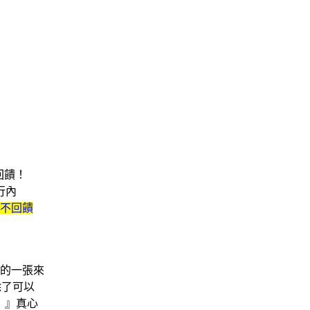
回饋！
行內
P不回饋
大的一張來
除了可以
！
』真心