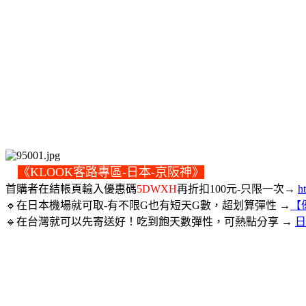
💥
《KLOOK客路專區-日本-京阪神》
首購者在結帳頁輸入優惠碼
5DWXH
再折扣100元-只限一次→
h
🔹在日本機場就可取-有不限G也有短天G數，超划算彈性 →
【
🔹在台灣就可以先寄送好！吃到飽天數彈性，可熱點分享 →
日