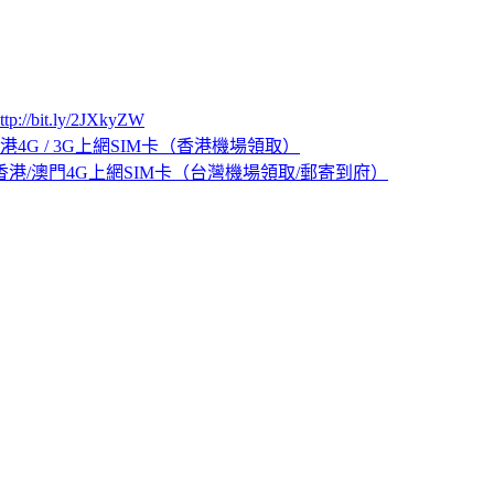
ttp://bit.ly/2JXkyZW
4G / 3G上網SIM卡（香港機場領取）
香港/澳門4G上網SIM卡（台灣機場領取/郵寄到府）