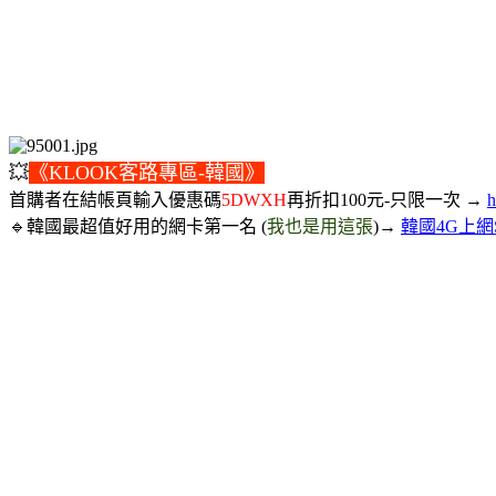
💥
《KLOOK客路專區-韓國》
首購者在結帳頁輸入優惠碼
5DWXH
再折扣100元-只限一次 →
h
🔹韓國最超值好用的網卡第一名 (
我也是用這張
)→
韓國4G上網