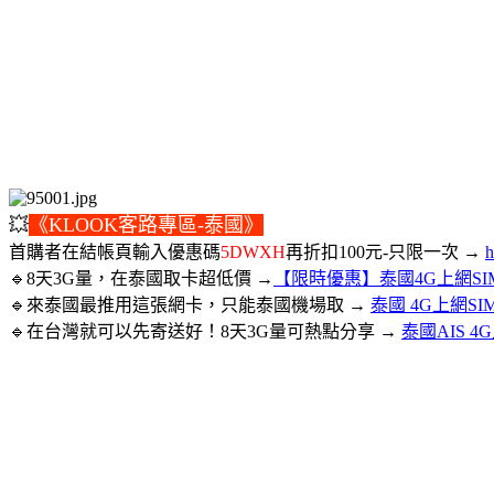
💥
《KLOOK客路專區-泰國》
首購者在結帳頁輸入優惠碼
5DWXH
再折扣100元-只限一次 →
h
🔹8天3G量，在泰國取卡超低價 →
【限時優惠】泰國4G上網SI
🔹來泰國最推用這張網卡，只能泰國機場取 →
泰國 4G上網S
🔹在台灣就可以先寄送好！8天3G量可熱點分享 →
泰國AIS 4