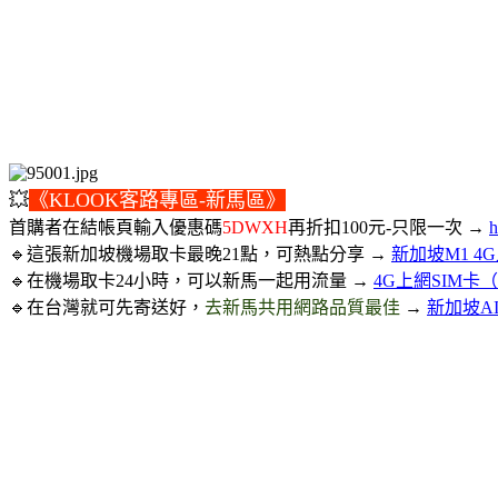
💥
《KLOOK客路專區-新馬區》
首購者在結帳頁輸入優惠碼
5DWXH
再折扣100元-只限一次 →
h
🔹這張新加坡機場取卡最晚21點，可熱點分享 →
新加坡M1 4G上
🔹在機場取卡24小時，可以新馬一起用流量 →
4G上網SIM卡
🔹在台灣就可先寄送好，
去新馬共用網路品質最佳
→
新加坡AI