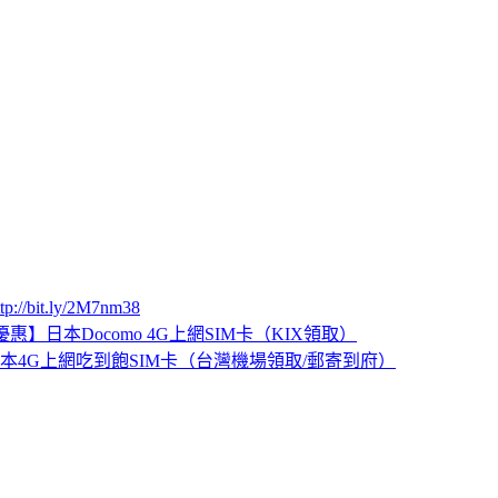
ttp://bit.ly/2M7nm38
優惠】日本Docomo 4G上網SIM卡（KIX領取）
本4G上網吃到飽SIM卡（台灣機場領取/郵寄到府）