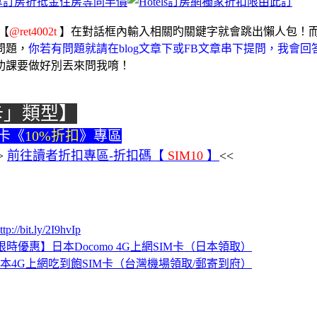
【
@ret4002t
】在對話框內輸入相關旳關鍵字就會跳出懶人包！
問題，
你若有問題就請在blog文章下或FB文章串下提問，我
功課要做好別丟來問我唷！
卡」類型】
網卡《
10%折扣
》專區
>
前往讀者折扣專區-折扣碼【
SIM10
】
<<
ttp://bit.ly/2I9hvIp
限時優惠】日本Docomo 4G上網SIM卡（日本領取）
本4G上網吃到飽SIM卡（台灣機場領取/郵寄到府）