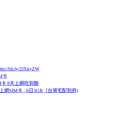
ttp://bit.ly/2JXkyZW
M卡
IM卡 8天上網吃到飽
G上網SIM卡 - 8日3GB（台灣宅配到府)