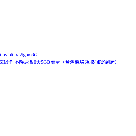
ttp://bit.ly/2tgbm8G
SIM卡-不降速＆8天5GB流量（台灣機場領取/郵寄到府）