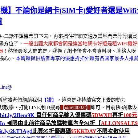
I機】不論你是網卡(SIM卡)愛好者還是W
省
地~二話不說機票訂下去，再來搞住宿和交通及當地門票等等購
陽方位了，
一般出國大家都會問是換當地網卡好還是租WIFI機
器！
然後最多人問的是，我換了網卡後會不會資料呀、聊絡人呀、
心) ~
本篇還提供讀者專享的優惠折扣外還有各國家最多人推
希望讀者們能給我個
【讚】
，這會是我持續寫文下去的動力
教學，打開LINE用ID搜尋
【@ret4002t】
即可 ~ 目前快3萬版友
/bit.ly/2Ilem9K
買任何商品輸入優惠碼
5DWXH
再折
100元
KHn
◀限由此前往商品放購物車內全94折【
ALLONSALE9
bit.ly/2kT3Ag4
此頁95折優惠碼
95KKDAY
不限次數使用