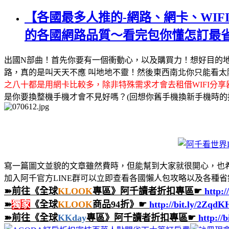
【各國最多人推的-網路、網卡、WIF
的各國網路品質～看完包你懂怎訂最
出國N部曲！首先你要有一個衝動心，以及購買力！想好目的
路，真的是叫天天不應 叫地地不靈！然後東西南北你只能看太
之八十都是用網卡比較多，除非特殊需求才會去租借WIFI分享
是你要換整機手機才會不見好嗎？(回想你舊手機換新手機時的擔
寫一篇圖文並貌的文章雖然費時，但能幫到大家就很開心，也
加入阿千官方LINE群可以立即查看各國懶人包攻略以及各種省錢
➽前往《全球
KLOOK
專區》阿千讀者折扣專區☛
http:/
➽
獨家
《全球
KLOOK
商品94折》☛
http://bit.ly/2Zqd
➽前往《全球
KKday
專區》阿千讀者折扣專區☛
http://