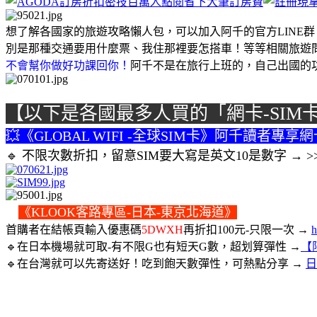
想了解各國家的旅遊攻略懶人包，可以加入阿千的官方LINE群
別是那種交通要用什麼票、我住那裡要怎搭車！等等相關旅遊
不會幫你做好功課回你！
阿千不是在旅行上班的，自己出國的
【以下是各國最多人買的「網卡-SIM
💥《GLOBAL WIFI -全球SIM卡》阿千讀者專享
🔹 不限次數折扣，留意SIM要大寫是英文10是數字 → >
💥
《KLOOK客路專區-日本-東京北海道》
首購者在結帳頁輸入優惠碼
5DWXH
再折扣100元-只限一次 →
h
🔹在日本機場就可取-有不限G也有短天G數，超划算彈性 →
【
🔹在台灣就可以先寄送好！吃到飽天數彈性，可熱點分享 →
日