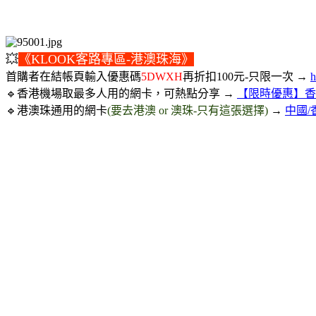
💥
《KLOOK客路專區-港澳珠海》
首購者在結帳頁輸入優惠碼
5DWXH
再折扣100元-只限一次 →
h
🔹香港機場取最多人用的網卡，可熱點分享 →
【限時優惠】香港
🔹港澳珠通用的網卡
(要去港澳 or 澳珠-只有這張選擇)
→
中國/