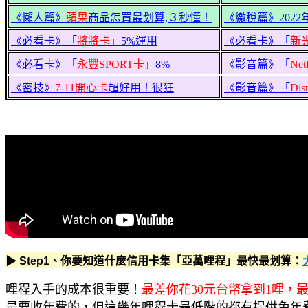
《懶人篇》
蘋果
商品怎買最划算,３秒懂！
《繳稅篇》2022
《必看卡》「
將將卡
」5%運用
《必看卡》「
新
《必看卡》「
永豐SPORT卡
」8%
《影音篇》「
Netf
《密技》
7-11開心卡
超好用！很狂
《影音篇》「
Dis
▶ Step1、你要知道什麼信用卡集「亞萬哩程」最快最划算：
哩程入手的成本很重要！
最差你花30元台幣拿到1哩，
是要收年費的，但這幾年哩程卡最低階的都有提供免年