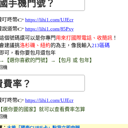
國手機門號？
費叮咚幣👉
https://lihi1.com/UJEcr
費說道幣👉
https://lihi1.com/85Pxy
，這個號碼還可以是你專門
用來打國際電話、收簡訊
！
我會建議挑
洛杉磯、紐約
的為主，像我輸入
213區碼
去即可，看你要包月還包年
13】→【選你喜歡的門號】→【包月 或 包年】
費費率？
費叮咚幣👉
https://lihi1.com/UJEcr
【選你要的國家】就可以查看費率怎算
票：
大推「國泰CUBE卡」點我立即申辦