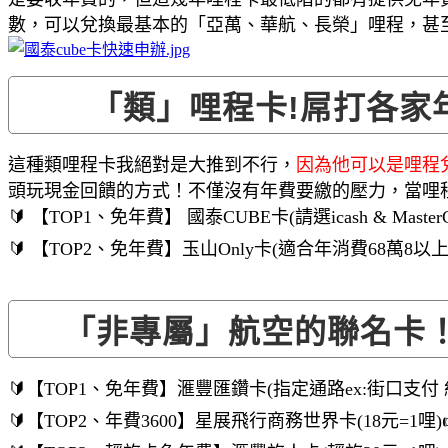
數，可以兌換最基本的「亞萬、華航、長榮」哩程，甚至
「類」哩程卡!屌打各家
這種類哩程卡我絕對是大推到不行，
因為他可以是哩程
頭玩現金回饋的方式！不僅沒有年費要繳的壓力，當哩
🔰 【TOP1、免年費】 國泰CUBE卡(請選icash & Master
🔰 【TOP2、免年費】玉山Only卡(適合年消費68萬8以上
「非專屬」航空的聯名卡
🔰【TOP1、免年費】滙豐匯鑽卡(指定通路ex:街口支付 約1
🔰【TOP2、年費3600】星展飛行商務世界卡(18元=1哩)