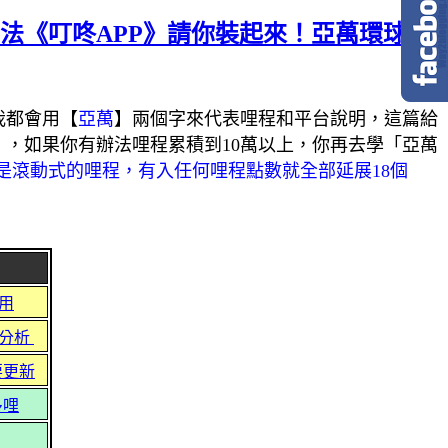
法《叮咚APP》請你裝起來！亞萬環球票
我都會用【
亞萬
】兩個字來代表哩程和平台說明，這篇給
」，如果你有辦法哩程累積到10萬以上，你再去學「亞萬
是滾動式的哩程，有入任何哩程點數就全部延展18個
用
分析
要更新
多哩