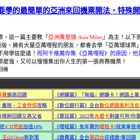
都要學的最簡單的亞洲來回機票開法，特殊開
票，這一篇主要教「
亞洲萬里通 Asia Miles
」為主！以下
高級版，擁有大量亞萬哩程的朋友，都會去學「亞萬環球票
不用學這麼遠！
而阿千推薦你集《亞萬哩程》的原因，他
那麼強，又可以慢慢集出你人生的第一張商務機票！
電費
鎖高回饋
《網購篇》「無腦」網購卡！網路上萬
、產險、
工會勞保
攻略
《數位銀行篇》全台
數位網銀高利活息
這樣刷回饋又高又省
《實話篇》2022年
永豐卡
剩誰可用!你
號
JCB悠遊
加值10%
《哩程篇》免年費的
哩程卡
!就爽拿很
》
玉山Ubear
新對策
《繳費篇》全台
第四台
這樣繳!拿回饋