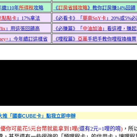
年繳110年
所得稅
攻略
《
訂房省錢攻略
》教你訂房賺14%回饋
光點點卡
」17%拿法
《必看卡》「
華南SnY卡
」20%或5%
lix
」用這張回饋高
《必賺篇》「
中油加油
」看這裡，賺起
ney+
」今年續訂這樣省
《哩程篇》
亞萬
手把手教你哩程換機票
大推「國泰CUBE卡」點我立即申辦
最優你可能花5元台幣就能拿到1哩(
還有2元=1哩的唷
)
，所
費，甚至還有一些很強的「類哩程卡」的信用卡，讓哩程