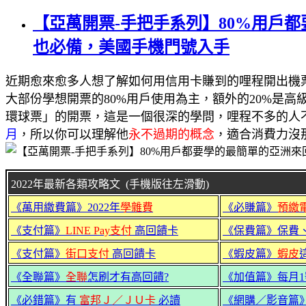
【亞萬開票-手把手系列】80%用戶
也必備，美國手機門號入手
近期愈來愈多人想了解如何用信用卡賺到的哩程開出機
大部份學想開票的80%用戶使用為主，額外的20%是
環球票」的開票，這是一個很深的學問，哩程不多的人
月
，所以你可以理解他
永不過期的概念
，適合消費力沒
2022年最新各類攻略文 (手機版往左滑動)
《萬用繳費篇》2022年
學雜費
《必賺篇》
預繳
《支付篇》
LINE Pay支付
高回饋卡
《保費篇》保費
《支付篇》
街口支付
高回饋卡
《蝦皮篇》
蝦皮
《全聯篇》
全聯
怎刷才有高回饋?
《加值篇》每月1
《必錯篇》有
富邦Ｊ／ＪＵ卡
必讀
《網購／影音篇