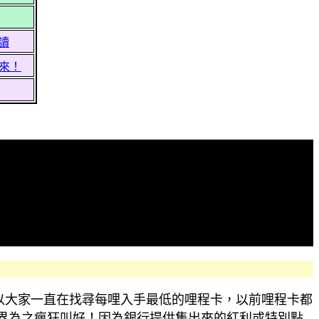
必讀
來！
以大家一直在找尋每哩入手最低的哩程卡，以前哩程卡都
界為之瘋狂叫好！因為銀行提供集出來的紅利或特別點