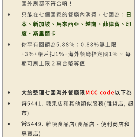
國外刷都不符合唷！
只能在七個國家的餐廳內消費，七國為：
日
本、新加坡、馬來西亞、越南、菲律賓、印
度、斯里蘭卡
你享有回饋為5.88%：0.88%無上限
+3%+帳戶扣1%+海外餐廳指定國1% ~ 每
期可刷上限２萬台幣等值
大約整理七國海外餐廳限
MCC code
以下為
🚧5441. 糖果店和其他類似服務(雜貨店, 超
市)
🚧5449. 雜項食品店(食品店 - 便利商店和
專賣店)