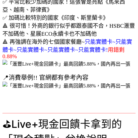
✅ 平常比較少加碼的國家！這張會是亮點《馬來西
亞、越南、菲律賓》
✅ 加碼比較特別的國家《印度、斯里蘭卡》
🔺 很可惜！外商的銀行似乎都跟泰國不合，HSBC滙豐
不加碼他、星展ECO永續卡也不加碼他
🔺 再強調在海外的七個國家餐廳~
只能實體卡~只能實
體卡~只能實體卡~只能實體卡~只能實體卡!
用錯剩
0.88%
📍消費舉例!! 官網都有參考內容
⛳Live+現金回饋卡拿到的