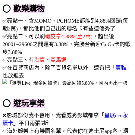
⭕
歡樂購物
✅亮點一、含MOMO、PCHOME都能到4.88%回饋(每
期2萬)，都比他們自己出的聯名卡有些還優秀了
✅亮點二、可以刷
蝦皮拿4.88%(至2萬)
，超出後
20001~29600之間還有3.88%，完勝台新＠GoGo卡的蝦
皮3.88%
✅亮點三、有
淘寶、亞馬遜
✅在百貨商店內，除了百貨名單以外！還有把「
寶雅
」
也放進去
⭕
遊玩享樂
❌影城部份我不會用，我看威秀影城都拿「
星展eco永
續卡
」平日兩張6折
✅海外娛樂上有樂園名單，代表你在迪士尼app內、環