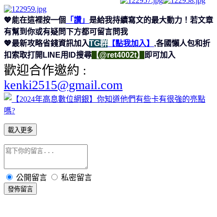
💖能在這裡按一個
「讚」
是給我持續寫文的最大動力！若文章
有幫到你或有疑問下方都可留言問我
💖最新攻略省錢資訊加入
TG群
【點我加入】
,各國懶人包和折
扣索取打開LINE用ID搜尋
【@ret4002t】
即可加入
歡迎合作邀約 :
kenki2515@gmail.com
載入更多
公開留言
私密留言
發佈留言