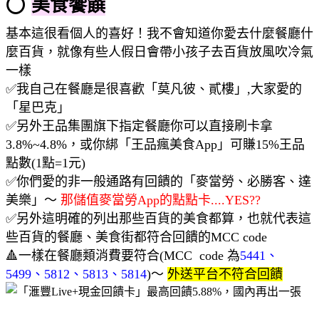
⭕
美食饗饌
基本這很看個人的喜好！我不會知道你愛去什麼餐廳什
麼百貨，就像有些人假日會帶小孩子去百貨放風吹冷氣
一樣
✅我自己在餐廳是很喜歡「莫凡彼、貳樓」,大家愛的
「星巴克」
✅另外王品集團旗下指定餐廳你可以直接刷卡拿
3.8%~4.8%，或你綁「王品瘋美食App」可賺15%王品
點數(1點=1元)
✅你們愛的非一般通路有回饋的「麥當勞、必勝客、達
美樂」～
那儲值麥當勞App的點點卡....YES??
✅另外這明確的列出那些百貨的美食都算，也就代表這
些百貨的餐廳、美食街都符合回饋的MCC code
🔺一樣在餐廳類消費要符合(MCC code 為
5441、
5499、5812、5813、5814
)～
外送平台不符合回饋