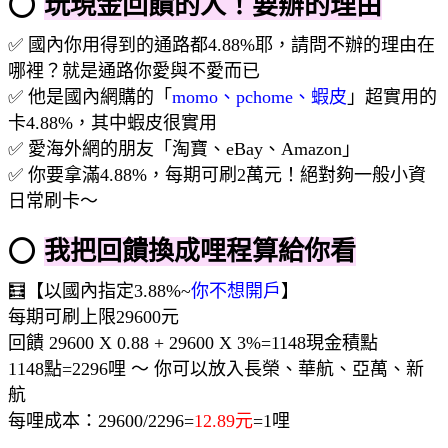
⭕
玩現金回饋的人！要辦的理由
✅ 國內你用得到的通路都4.88%耶，請問不辦的理由在
哪裡？就是通路你愛與不愛而已
✅ 他是國內網購的「
momo、pchome、蝦皮
」超實用的
卡4.88%，其中蝦皮很實用
✅ 愛海外網的朋友「淘寶、eBay、Amazon」
✅ 你要拿滿4.88%，每期可刷2萬元！絕對夠一般小資
日常刷卡～
⭕
我把回饋換成哩程算給你看
🧮【以國內指定3.88%~
你不想開戶
】
每期可刷上限29600元
回饋 29600 X 0.88 + 29600 X 3%=1148現金積點
1148點=2296哩 ～ 你可以放入長榮、華航、亞萬、新
航
每哩成本：29600/2296=
12.89元
=1哩