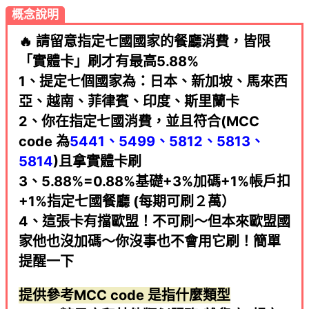
概念說明
🔥 請留意指定七國國家的餐廳消費，皆限
「實體卡」刷才有最高5.88%
1、提定七個國家為：日本、新加坡、馬來西
亞、越南、菲律賓、印度、斯里蘭卡
2、你在指定七國消費，並且符合(MCC
code 為
5441、5499、5812、5813、
5814
)且拿實體卡刷
3、5.88%=0.88%基礎+3%加碼+1%帳戶扣
+1%指定七國餐廳 (每期可刷２萬）
4、這張卡有擋歐盟！不可刷～但本來歐盟國
家他也沒加碼～你沒事也不會用它刷！簡單
提醒一下
提供參考MCC code 是指什麼類型