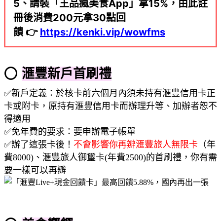
5、請裝「王品瘋美食App」拿15%，
由此註
冊後消費200元拿30點回
饋 👉
https://kenki.vip/wowfms
⭕
滙豐新戶首刷禮
✅新戶定義：於核卡前六個月內須未持有滙豐信用卡正
卡或附卡，原持有滙豐信用卡而辦理升等、加辦者恕不
得適用
✅免年費的要求：要申辦電子帳單
✅辦了這張卡後！
不會影響你再辧滙豐旅人無限卡
（年
費8000)、滙豐旅人御璽卡(年費2500)的首刷禮，你有需
要一樣可以再辧