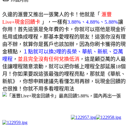
久違的滙豐又推出一張驚人的卡！他就是「
滙豐
Live+現金回饋卡
」，一樣有
3.88%、4.88%、5.88%
讓
你用！首先這張是免年費的卡，你就可以搭他是現金折
抵用或換成哩程，那基本愛哩程的朋友！這張你沒有理
由不辦，就算你是舊戶也該加辦，因為你刷卡獲得的現
金積點，
１點就可以換2哩的長榮、華航、新航、亞萬
哩程
，
並且完全沒有任何兌換低消
，這是顧亞萬的人最
佳讓哩程隨意滾動，就可以把你帳上哩程全部延展18個
月！你如果要說這張最強的哩程亮點，那就是《華航、
新航》，你想申辧建議先看懂怎用再辦，玩現金回饋的
也很推！你就不用多看哩程用法