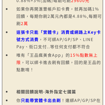
0.88%+3%(加碼)每期可刷
29600元
如果你再開滙豐帳戶扣卡費，就再加碼1%
回饋，每期你刷2萬元內都是4.88%,每期可
刷
2萬
這張卡只能「實體卡」消費或網路上Key卡
號方式消費
，不可綁AP/GP/SP、LINE
Pay、街口支付..等任何支付都不符合
唯有「王品瘋美食App」的
15%點數無上
限
，可以綁卡進去刷有回饋，回的是王品的
點數唷！
相關回饋說明-海外指定七國篇
你
只能帶實體卡出去刷
！連綁AP/GP/SP在