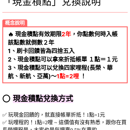
「現金積點」兌換說明
概念說明
🔥 現金積點有效期限
2年
，你點數何時入帳
該點數就倒數２年
1、刷卡回饋皆為四捨五入
2、現金積點可以拿來折抵帳單 １點＝１元
3、現金積點可以兌換四家哩程(長榮、華
航、新航、亞萬)～
1點=2哩
！
⭕
現金積點兌換方式
✅ 玩現金回饋的，就直接帳單折抵！1點=1元
✅ 玩哩程的！1點=2哩 ~ 這價值有沒有熟悉，跟你在買
長榮哩程是，大家也是每哩賣0.5%在賣的