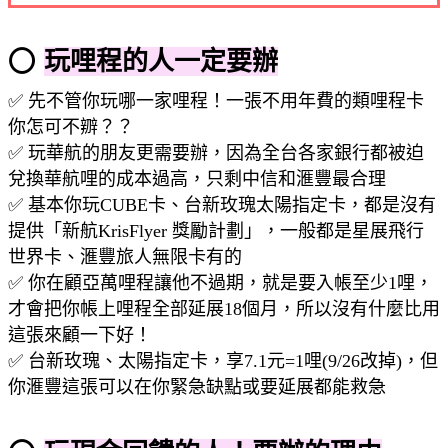
⭕
玩哩程的人一定要辦
✅ 先不管你玩哪一家哩程！一張不用年費的類哩程卡
你怎可不辧？？
✅ 玩華航的朋友更需要辦，因為全台各家銀行都被迫
兌換華航哩的成本過高，只剩中信和滙豐最合理
✅ 基本你玩CUBE卡、台新玫瑰太陽指定卡，都是沒有
提供「新航KrisFlyer 獎勵計劃」，一般都是星展飛行
世界卡、滙豐旅人無限卡有的
✅ 你在顧亞萬哩程讓他不過期，就是要入帳至少1哩，
才會把你帳上哩程全部延展18個月，所以沒有什麼比用
這張來顧一下好！
✅ 台新玫瑰、太陽指定卡，享7.1元=1哩(9/26改掉)，但
你滙豐這張可以在你緊急缺點或要延展都能救急