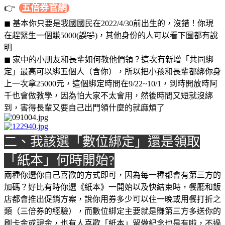
👉
五倍券官網
◼ 基本你只要是我國國民在2022/4/30前出生的，沒錯！你現
在趕緊生一個賺5000(誤🤣)，其他身份的人可以看下圖都有說
明
◼ 家中的小朋友和長輩如何教他們領？這次有新增「共同綁
定」最高可以綁五個人（含你），所以把小孩和長輩都綁你身
上一次拿25000元，這個綁定時間在9/22~10/1，到時開放時阿
千也會做教學，因為怕大家不太會用，然後時間又短就沒綁
到，害得長輩又要自己出門領什麼的就麻煩了
二、我該選「數位綁定」還是領取
「紙本」何時開始?
兩種你選你自己喜歡的方式即可，因為每一種都會有第三方的
加碼？好比有時你選《紙本》一開始以及快結束時，餐廳和飯
店都會推出促銷方案，說你用券多少可以住一晚或用餐打折之
類（三倍券的經驗），而數位綁定主要就是賺第三方多送你的
刷卡金或現金，也有人喜歡「紙本」留做紀念也是有啦，不過