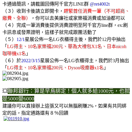
卡通過簡訊，請截圖回傳阿千官方LINE群
@ret4002t
（３）收到卡後請立即開卡，
趕緊首任消費一筆（不可超商、
繳費、全聯）
，你可以去美廉社或家樂福消費或加油都可以
（４）完成一筆消費後提供消費證明至阿千官方line群，ex:刷
卡訊息或發票證明，這樣子就完成跟團活動了
（５）
12/1
星展公佈一名LG衣櫃得主後，我們於12月中抽出
「
LG得主、10名家樂福200元、華為大禮包X1名、日本nicoh
咖啡機x1名
」
（６）於
2022/3/15
星展公佈一名LG衣櫃得主，我們於3月抽出
「
LG得主、10名家樂福200元、Dyson吸塵器x1名
」
💥
聯邦銀行：算是早鳥綁定！個人就多給1000元，也就
是5000變6000
建議你可以直接辦上這張又可以無腦刷賺2%，如果有共同綁
定的話，指定通路還有８％回饋