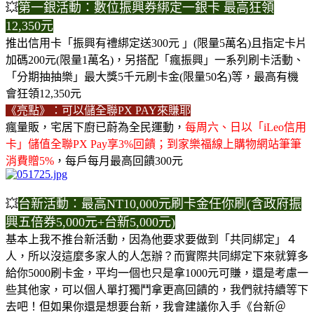
💥
第一銀活動：數位振興券綁定一銀卡 最高狂領
12,350元
推出信用卡「振興有禮綁定送300元 」(限量5萬名)且指定卡片
加碼200元(限量1萬名)，另搭配「瘋振興」一系列刷卡活動、
「分期抽抽樂」最大獎5千元刷卡金(限量50名)等，最高有機
會狂領12,350元
《亮點》：可以儲全聯PX PAY來賺耶
瘋量販，宅居下廚已蔚為全民運動，
每周六、日以「iLeo信用
卡」儲值全聯PX Pay享3%回饋；到家樂福線上購物網站筆筆
消費贈5%
，每戶每月最高回饋300元
💥
台新活動：最高NT10,000元刷卡金任你刷(含政府振
興五倍券5,000元+台新5,000元)
基本上我不推台新活動，因為他要求要做到「共同綁定」４
人，所以沒這麼多家人的人怎辦？而實際共同綁定下來就算多
給你5000刷卡金，平均一個也只是拿1000元可賺，還是考慮一
些其他家，可以個人單打獨鬥拿更高回饋的，我們就持續等下
去吧！但如果你還是想要台新，我會建議你入手《台新＠