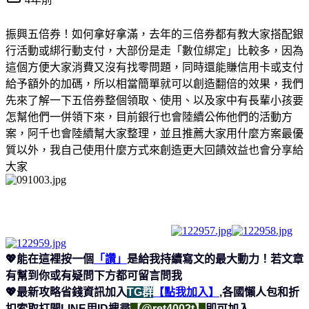
振興五倍券！如何拿好拿滿，去年的三倍券都有教大家搭配銀
行活動或綁行動支付，大部份是走「數位綁定」比較多，因為
這個方便大家消費又沒有找零問題，同時還能賺信用卡或支付
給予額外的加碼，所以相當簡單就可以創造翻倍的效果，我們
先來了解一下五倍券整個領取、使用、以及家中有長輩小孩要
怎幫他們一併領下來，目前銀行也會陸續公佈他們的活動方
案，阿千也會陸續幫大家整理，並且推薦大家用什麼方案最優
質以外，我自己使用什麼方式來創造更大回饋效益也會分享給
大家
💖能在這裡按一個
「讚」
是給我持續寫文的最大動力！若文章
有幫到你或有疑問下方都可留言問我
💖最新攻略省錢資訊加入
TG群
【點我加入】
,各國懶人包和折
扣索取打開LINE用ID搜尋
【@ret4002t】
即可加入