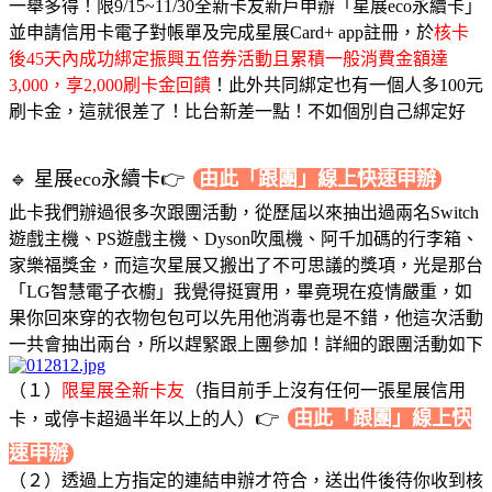
一舉多得！限9/15~11/30全新卡友新戶申辦「星展eco永續卡」
並申請信用卡電子對帳單及完成星展Card+ app註冊，於
核卡
後45天內成功綁定振興五倍券活動且累積一般消費金額達
3,000，享2,000刷卡金回饋
！此外共同綁定也有一個人多100元
刷卡金，這就很差了！比台新差一點！不如個別自己綁定好
🔹 星展eco永續卡👉
由此「跟團」線上快速申辦
此卡我們辦過很多次跟團活動，從歷屆以來抽出過兩名Switch
遊戲主機、PS遊戲主機、Dyson吹風機、阿千加碼的行李箱、
家樂福獎金，而這次星展又搬出了不可思議的獎項，光是那台
「LG智慧電子衣櫥」我覺得挺實用，畢竟現在疫情嚴重，如
果你回來穿的衣物包包可以先用他消毒也是不錯，他這次活動
一共會抽出兩台，所以趕緊跟上團參加！詳細的跟團活動如下
（１）
限星展全新卡友
（指目前手上沒有任何一張星展信用
👉
由此「跟團」線上快
卡，或停卡超過半年以上的人）
速申辦
（２）透過上方指定的連結申辦才符合，送出件後待你收到核