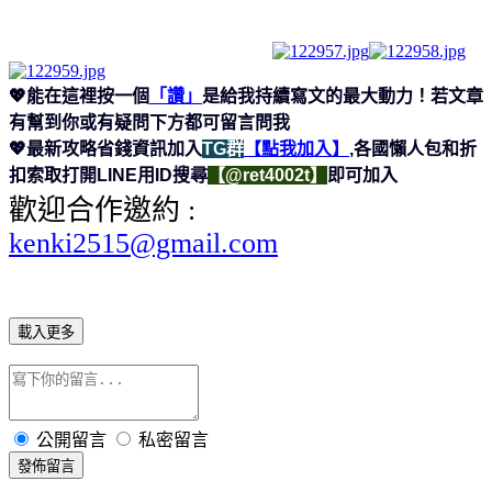
💖能在這裡按一個
「讚」
是給我持續寫文的最大動力！若文章
有幫到你或有疑問下方都可留言問我
💖最新攻略省錢資訊加入
TG群
【點我加入】
,各國懶人包和折
扣索取打開LINE用ID搜尋
【@ret4002t】
即可加入
歡迎合作邀約 :
kenki2515@gmail.com
載入更多
公開留言
私密留言
發佈留言