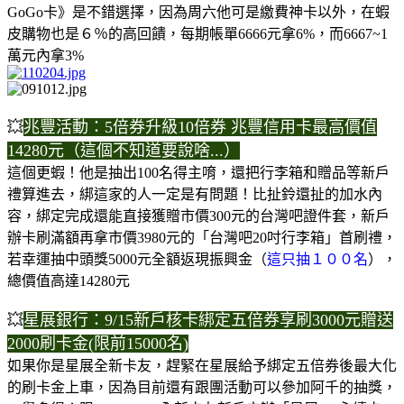
GoGo卡》是不錯選擇，因為周六他可是繳費神卡以外，在蝦
皮購物也是６％的高回饋，每期帳單6666元拿6%，而6667~1
萬元內拿3%
💥
兆豐活動：​5倍券升級10倍券 兆豐信用卡最高價值
14280元（這個不知道要說啥...）
這個更蝦！他是抽出100名得主唷，還把行李箱和贈品等新戶
禮算進去，綁這家的人一定是有問題！比扯鈴還扯的加水內
容，綁定完成還能直接獲贈市價300元的台灣吧證件套，新戶
辦卡刷滿額再拿市價3980元的「台灣吧20吋行李箱」首刷禮，
若幸運抽中頭獎5000元全額返現振興金（
這只抽１００名
），
總價值高達14280元
💥
星展銀行：9/15新戶核卡綁定五倍券享刷3000元贈送
2000刷卡金(限前15000名)
如果你是星展全新卡友，趕緊在星展給予綁定五倍券後最大化
的刷卡金上車，因為目前還有跟團活動可以參加阿千的抽獎，