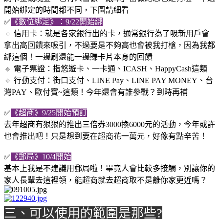
開始綁定的時間都不同，下圖請細看
✅
《數位綁定》：9/22開始綁
🔹 信用卡：就是各家銀行出的卡，通常銀行為了吸新用戶會
拿出高回饋來吸引，不過要是不夠高也會被我打槍，因為我都
綁這個！一邊刷還能一邊賺卡片本身的回饋
🔹 電子票證：指悠遊卡、一卡通、ICASH、HappyCash這類
🔹 行動支付：街口支付、LINE Pay、LINE PAY MONEY、台
灣PAY、歐付寶~這類！今年還會有誰參戰？到時再補
✅
《超商》9/25開始預訂
去年超商有狠狠的推出三倍券3000換6000元的活動，今年或許
也會推出吧！只是想到要在超商花一萬元，好像有點辛苦！
✅
《郵局》10/4開始
基本上我是不建議用郵局啦！畢竟人會比較多接觸，別讓你的
家人長輩去這裡領，能超商就去超商取不是離你家更近嗎？
三、可以使用的範圍是那些?