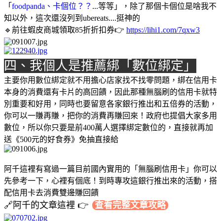
「
foodpanda、卡個位？？
...等等」，除了那個卡個位是啥我不
知以外，這次還沒列到ubereats....挺神的
🔹前往蝦皮商城領取85折折扣券👉
https://lihi1.com/7qxw3
四、我個人是推薦綁「數位綁定」
主要你用數位綁定就不用擔心店家找不找零問題，綁在信用卡
本身的消費還有卡片的高回饋，因此那種無腦刷的信用卡就特
別重要和好用，同時也要留意各家銀行推出和五倍券的活動，
你可以一賺再賺，把你的消費再賺回來！政府也提倡大家多用
數位，所以你只要是前400萬人選擇綁定數位的，直接就再加
送《500元的好食券》免抽直接給
阿千這裡有寫過一篇目前國內實用的「無腦刷信用卡」你可以
先參考一下，心裡有個底！到時專攻這銀行推出來的活動，搭
配信用卡去消費雙邊賺回饋
🔗阿千的文章這裡 👉
查看完整文章攻略