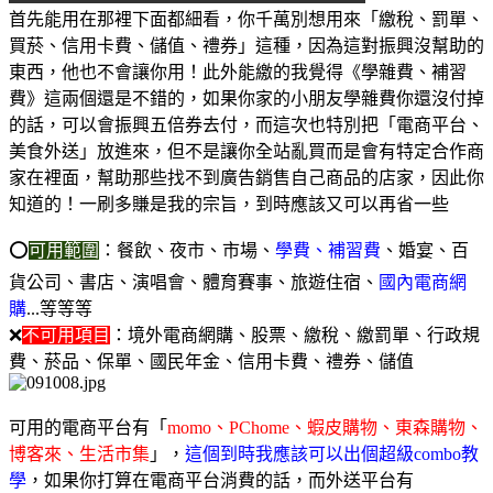
首先能用在那裡下面都細看，你千萬別想用來「繳稅、罰單、
買菸、信用卡費、儲值、禮券」這種，因為這對振興沒幫助的
東西，他也不會讓你用！此外能繳的我覺得《學雜費、補習
費》這兩個還是不錯的，如果你家的小朋友學雜費你還沒付掉
的話，可以會振興五倍券去付，而這次也特別把「電商平台、
美食外送」放進來，但不是讓你全站亂買而是會有特定合作商
家在裡面，幫助那些找不到廣告銷售自己商品的店家，因此你
知道的！一刷多賺是我的宗旨，到時應該又可以再省一些
⭕
可用範圍
：餐飲、夜市、市場、
學費、補習費
、婚宴、百
貨公司、書店、演唱會、體育賽事、旅遊住宿、
國內電商網
購
...等等等
❌
不可用項目
：境外電商網購、股票、繳稅、繳罰單、行政規
費、菸品、保單、國民年金、信用卡費、禮券、儲值
可用的電商平台有「
momo、PChome、蝦皮購物、東森購物、
博客來、生活市集
」，
這個到時我應該可以出個超級combo教
學
，如果你打算在電商平台消費的話，而外送平台有