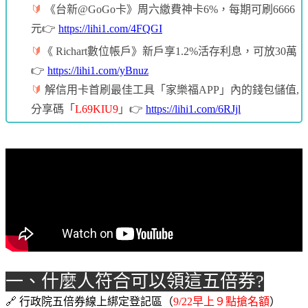
🔰
《台新@GoGo卡》周六繳費神卡6%，每期可刷6666
元👉
https://lihi1.com/4FQGI
🔰
《 Richart數位帳戶》新戶享1.2%活存利息，可放30萬
👉
https://lihi1.com/yBnuz
🔰
解信用卡首刷最佳工具「家樂福APP」內的錢包儲值,
分享碼「
L69KIU9
」👉
https://lihi1.com/6RJjl
一、什麼人符合可以領這五倍券?
🔗 行政院五倍券線上綁定登記區（
9/22早上９點搶名額
）