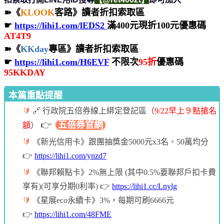
➽《
KLOOK
客路》讀者折扣索取區
☛
https://lihi1.com/lEDS2
滿400元現折100元優惠碼
AT4T9
➽《
KKday
專區》讀者折扣索取區
☛
https://lihi1.com/H6EVF
不限次
95折
優惠碼
95KKDAY
本篇重點提醒
🔰
🔗 行政院五倍券線上綁定登記區（
9/22早上９點搶名
👉
五倍券官網
額
）
🔰
《新光信用卡》跟團抽獎金5000元x3名、50萬均分
👉
https://lihi1.com/ynzd7
🔰
《聯邦賴點卡》2%無上限 (其中0.5%要聯邦戶扣卡費
享有)(可享分期0利率) 👉
https://lihi1.cc/Lnylg
🔰
《星展eco永續卡》3%，每期可刷6666元
👉
https://lihi1.com/48FME